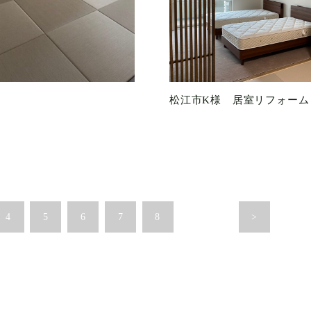
松江市K様 居室リフォーム
4
5
6
7
8
>