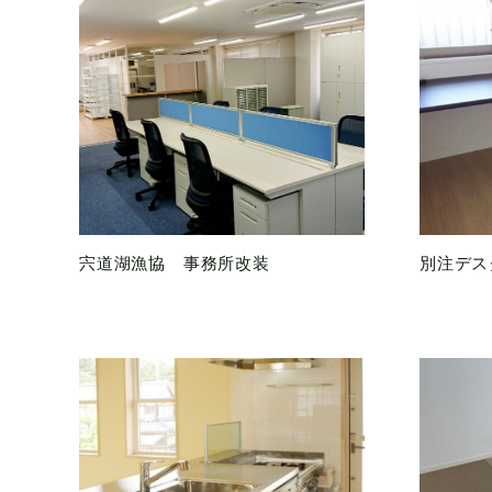
宍道湖漁協 事務所改装
別注デス