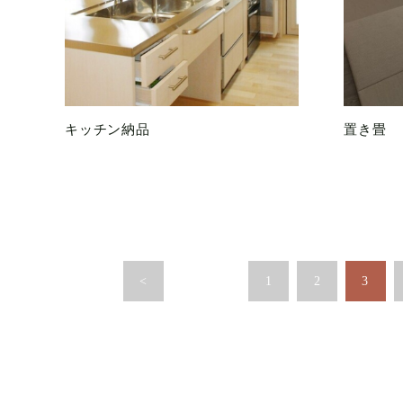
キッチン納品
置き畳
<
1
2
3