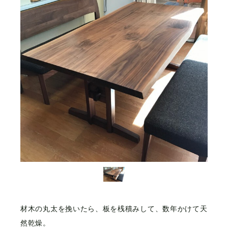
材木の丸太を挽いたら、板を桟積みして、数年かけて天
然乾燥。